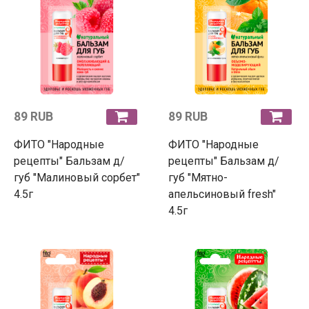
89 RUB
89 RUB
ФИТО "Народные
ФИТО "Народные
рецепты" Бальзам д/
рецепты" Бальзам д/
губ "Малиновый сорбет"
губ "Мятно-
4.5г
апельсиновый fresh"
4.5г