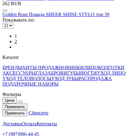
262 RUB
Golden Rose Помада SHEER SHINE STYLO тон 39
Показывать по:
1
2
Каталог
БРЕНДЫ
ХИТЫ ПРОДАЖ
НОВИНКИ
ЛИЦО
КОЛГОТКИ
АКСЕССУАРЫ
ГЛАЗА
БРОВИ
ГУБЫ
НОГТИ
УХОД ЛИЦО
УХОД ТЕЛО
ВОЛОСЫ
УХОД ЗУБЫ
РАСПРОДАЖА
ПОДАРОЧНЫЕ НАБОРЫ
Фильтры
Цена
Применить
Сбросить
Применить
Доставка
Оплата
Контакты
+7 (987)986-44-45