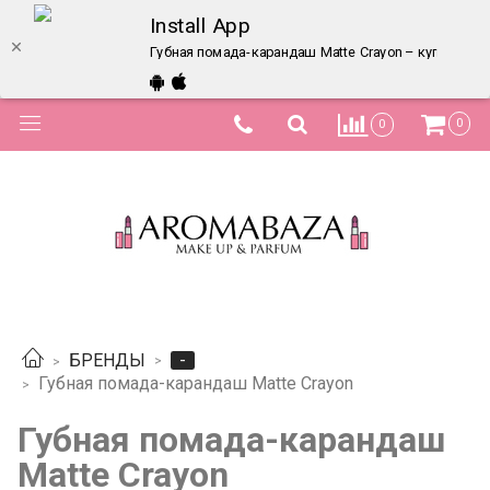
Install App
Губная помада-карандаш Matte Crayon – купить в 
0
0
-
БРЕНДЫ
Губная помада-карандаш Matte Crayon
Губная помада-карандаш
Matte Crayon