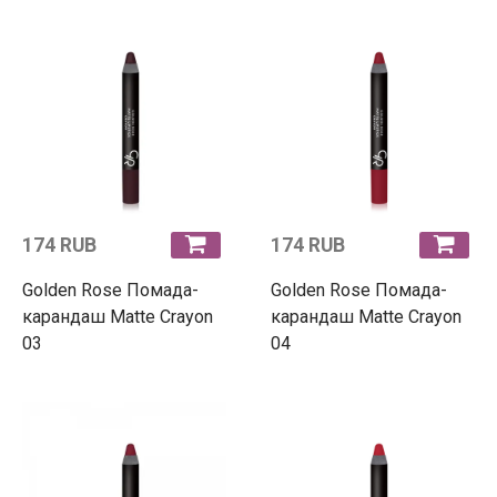
174 RUB
174 RUB
Golden Rose Помада-
Golden Rose Помада-
карандаш Matte Crayon
карандаш Matte Crayon
03
04