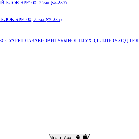
БЛОК SPF100, 75мл (Ф-285)
ЕССУАРЫ
ГЛАЗА
БРОВИ
ГУБЫ
НОГТИ
УХОД ЛИЦО
УХОД ТЕ
Install App