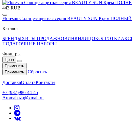
443 RUB
Floresan Солнцезащитная серия BEAUTY SUN Крем ПОЛНЫЙ 
Каталог
БРЕНДЫ
ХИТЫ ПРОДАЖ
НОВИНКИ
ЛИЦО
КОЛГОТКИ
АКС
ПОДАРОЧНЫЕ НАБОРЫ
Фильтры
Цена
Применить
Сбросить
Применить
Доставка
Оплата
Контакты
+7 (987)986-44-45
Aromabaza@xmail.ru