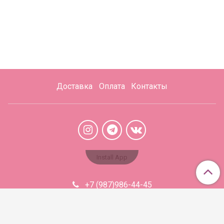
Доставка
Оплата
Контакты
Install App
+7 (987)986-44-45
Aromabaza@xmail.ru
Сделано в InSales