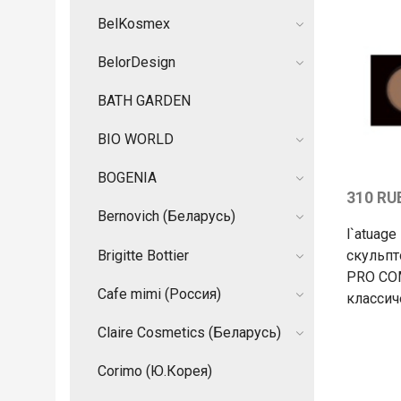
BelKosmex
BelorDesign
BATH GARDEN
BIO WORLD
BOGENIA
310 RU
Bernovich (Беларусь)
l`atuage
Brigitte Bottier
скульпт
PRO CO
Cafe mimi (Россия)
класси
Claire Cosmetics (Беларусь)
Corimo (Ю.Корея)