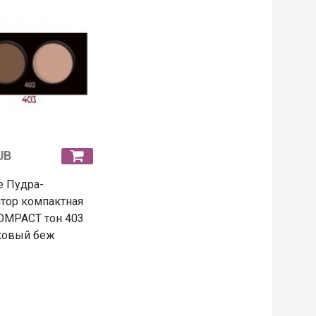
UB
ge Пудра-
тор компактная
OMPACT тон 403
ковый беж