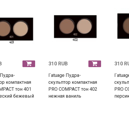
B
310 RUB
310 R
 Пудра-
l`atuage Пудра-
l`atua
ор компактная
скульптор компактная
скульп
MPACT тон 401
PRO COMPACT тон 402
PRO C
ческий бежевый
нежная ваниль
перси