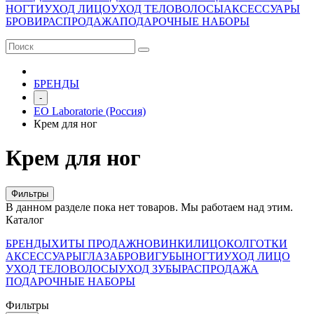
НОГТИ
УХОД ЛИЦО
УХОД ТЕЛО
ВОЛОСЫ
АКСЕССУАРЫ
БРОВИ
РАСПРОДАЖА
ПОДАРОЧНЫЕ НАБОРЫ
БРЕНДЫ
-
EO Laboratorie (Россия)
Крем для ног
Крем для ног
Фильтры
В данном разделе пока нет товаров. Мы работаем над этим.
Каталог
БРЕНДЫ
ХИТЫ ПРОДАЖ
НОВИНКИ
ЛИЦО
КОЛГОТКИ
АКСЕССУАРЫ
ГЛАЗА
БРОВИ
ГУБЫ
НОГТИ
УХОД ЛИЦО
УХОД ТЕЛО
ВОЛОСЫ
УХОД ЗУБЫ
РАСПРОДАЖА
ПОДАРОЧНЫЕ НАБОРЫ
Фильтры