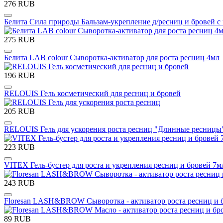
276 RUB
Белита Сила природы Бальзам-укрепление д/ресниц и бровей с
275 RUB
Белита LAB colour Сыворотка-активатор для роста ресниц 4мл
196 RUB
RELOUIS Гель косметический для ресниц и бровей
205 RUB
RELOUIS Гель для ускорения роста ресниц "Длинные ресницы
223 RUB
VITEX Гель-бустер для роста и укрепления ресниц и бровей 7м
243 RUB
Floresan LASH&BROW Сыворотка - активатор роста ресниц 
89 RUB