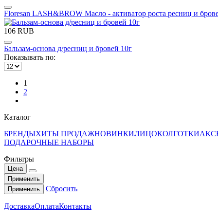
Floresan LASH&BROW Масло - активатор роста ресниц и бров
106 RUB
Бальзам-основа д/ресниц и бровей 10г
Показывать по:
1
2
Каталог
БРЕНДЫ
ХИТЫ ПРОДАЖ
НОВИНКИ
ЛИЦО
КОЛГОТКИ
АКС
ПОДАРОЧНЫЕ НАБОРЫ
Фильтры
Цена
Применить
Сбросить
Применить
Доставка
Оплата
Контакты