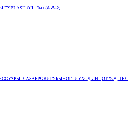
ей EYELASH OIL, 9мл (Ф-542)
ЕССУАРЫ
ГЛАЗА
БРОВИ
ГУБЫ
НОГТИ
УХОД ЛИЦО
УХОД ТЕ