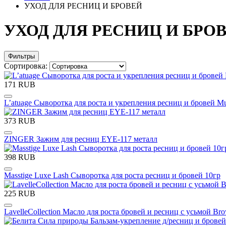
УХОД ДЛЯ РЕСНИЦ И БРОВЕЙ
УХОД ДЛЯ РЕСНИЦ И БРО
Фильтры
Сортировка:
171 RUB
L’atuage Сыворотка для роста и укрепления ресниц и бровей Mul
373 RUB
ZINGER Зажим для ресниц EYE-117 металл
398 RUB
Masstige Luxe Lash Сыворотка для роста ресниц и бровей 10гр
225 RUB
LavelleCollection Масло для роста бровей и ресниц с усьмой Brow