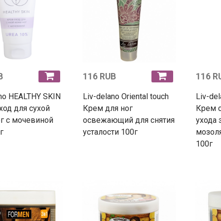
B
116 RUB
116 R
ano HEALTHY SKIN
Liv-delano Oriental touch
Liv-del
ход для сухой
Крем для ног
Крем 
г с мочевиной
освежающий для снятия
ухода 
г
усталости 100г
мозол
100г