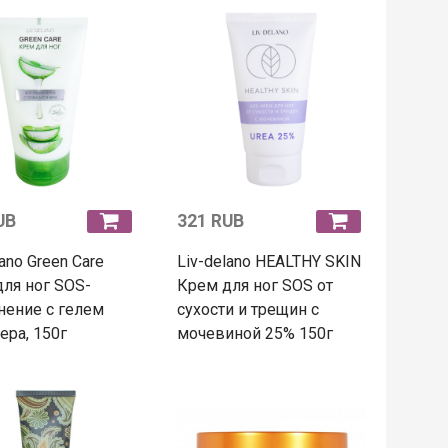
UB
321 RUB
lano Green Care
Liv-delano HEALTHY SKIN
ля ног SOS-
Крем для ног SOS от
нение с гелем
сухости и трещин с
ера, 150г
мочевиной 25% 150г