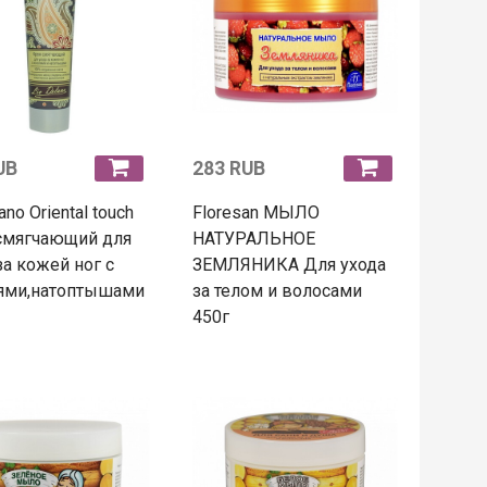
UB
283 RUB
ano Oriental touch
Floresan МЫЛО
смягчающий для
НАТУРАЛЬНОЕ
за кожей ног с
ЗЕМЛЯНИКА Для ухода
ями,натоптышами
за телом и волосами
450г