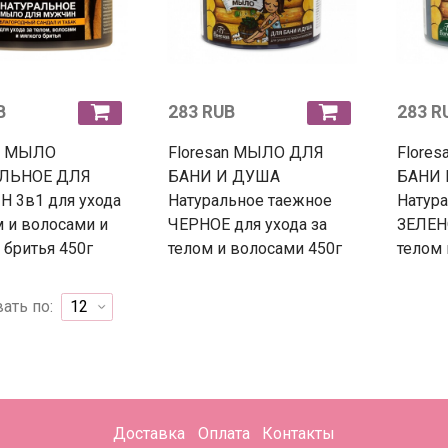
B
283 RUB
283 R
an МЫЛО
Floresan МЫЛО ДЛЯ
Flore
ЛЬНОЕ ДЛЯ
БАНИ И ДУША
БАНИ 
 3в1 для ухода
Натуральное таежное
Натур
м и волосами и
ЧЕРНОЕ для ухода за
ЗЕЛЕНО
 бритья 450г
телом и волосами 450г
телом 
ать по:
Доставка
Оплата
Контакты