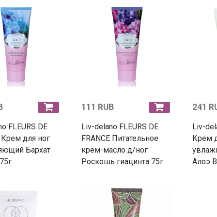
B
111 RUB
241 R
ano FLEURS DE
Liv-delano FLEURS DE
Liv-de
Крем для ног
FRANCE Питательное
Крем д
яющий Бархат
крем-масло д/ног
увлаж
75г
Роскошь гиацинта 75г
Алоэ В