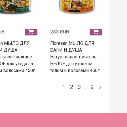
UB
283 RUB
san МЫЛО ДЛЯ
Floresan МЫЛО ДЛЯ
И ДУША
БАНИ И ДУША
альное таежное
Натуральное таежное
Е для ухода за
БЕЛОЕ для ухода за
и волосами 450г
телом и волосами 450г
1
2
3
9
…