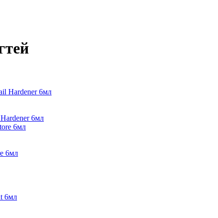
гтей
 Hardener 6мл
re 6мл