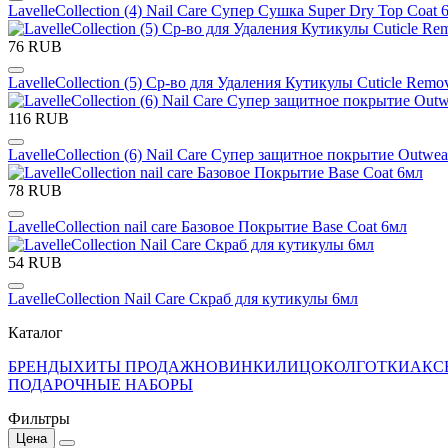
LavelleCollection (4) Nail Care Супер Сушка Super Dry Top Coat 
76 RUB
LavelleCollection (5) Ср-во для Удаления Кутикулы Cuticle Remo
116 RUB
LavelleCollection (6) Nail Care Супер защитное покрытие Outwea
78 RUB
LavelleCollection nail care Базовое Покрытие Base Coat 6мл
54 RUB
LavelleCollection Nail Care Скраб для кутикулы 6мл
Каталог
БРЕНДЫ
ХИТЫ ПРОДАЖ
НОВИНКИ
ЛИЦО
КОЛГОТКИ
АКС
ПОДАРОЧНЫЕ НАБОРЫ
Фильтры
Цена