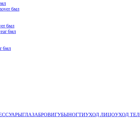
6мл
ver 6мл
r 6мл
ЕССУАРЫ
ГЛАЗА
БРОВИ
ГУБЫ
НОГТИ
УХОД ЛИЦО
УХОД ТЕ