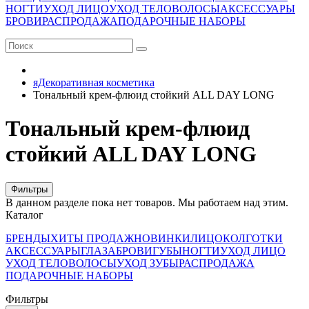
НОГТИ
УХОД ЛИЦО
УХОД ТЕЛО
ВОЛОСЫ
АКСЕССУАРЫ
БРОВИ
РАСПРОДАЖА
ПОДАРОЧНЫЕ НАБОРЫ
яДекоративная косметика
Тональный крем-флюид стойкий ALL DAY LONG
Тональный крем-флюид
стойкий ALL DAY LONG
Фильтры
В данном разделе пока нет товаров. Мы работаем над этим.
Каталог
БРЕНДЫ
ХИТЫ ПРОДАЖ
НОВИНКИ
ЛИЦО
КОЛГОТКИ
АКСЕССУАРЫ
ГЛАЗА
БРОВИ
ГУБЫ
НОГТИ
УХОД ЛИЦО
УХОД ТЕЛО
ВОЛОСЫ
УХОД ЗУБЫ
РАСПРОДАЖА
ПОДАРОЧНЫЕ НАБОРЫ
Фильтры