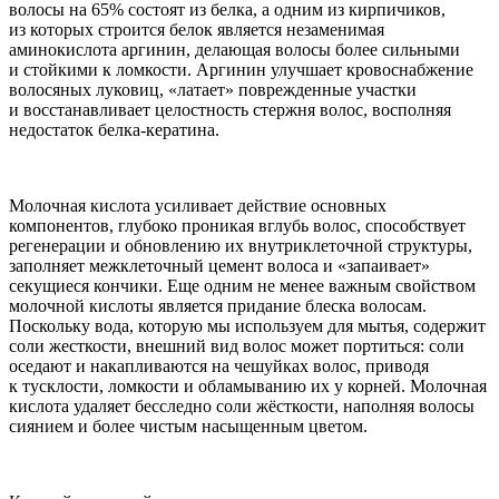
волосы на 65% состоят из белка, а одним из кирпичиков,
из которых строится белок является незаменимая
аминокислота аргинин, делающая волосы более сильными
и стойкими к ломкости. Аргинин улучшает кровоснабжение
волосяных луковиц, «латает» поврежденные участки
и восстанавливает целостность стержня волос, восполняя
недостаток белка-кератина.
Молочная кислота усиливает действие основных
компонентов, глубоко проникая вглубь волос, способствует
регенерации и обновлению их внутриклеточной структуры,
заполняет межклеточный цемент волоса и «запаивает»
секущиеся кончики. Еще одним не менее важным свойством
молочной кислоты является придание блеска волосам.
Поскольку вода, которую мы используем для мытья, содержит
соли жесткости, внешний вид волос может портиться: соли
оседают и накапливаются на чешуйках волос, приводя
к тусклости, ломкости и обламыванию их у корней. Молочная
кислота удаляет бесследно соли жёсткости, наполняя волосы
сиянием и более чистым насыщенным цветом.