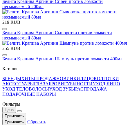
Белита Крапива Аргинин Спрей против ломкости
несмываемый 200мл
219 RUB
Белита Крапива Аргинин Сыворотка против ломкости
несмываемый 80мл
255 RUB
Белита Крапива Аргинин Шампунь против ломкости 400мл
Каталог
БРЕНДЫ
ХИТЫ ПРОДАЖ
НОВИНКИ
ЛИЦО
КОЛГОТКИ
АКСЕССУАРЫ
ГЛАЗА
БРОВИ
ГУБЫ
НОГТИ
УХОД ЛИЦО
УХОД ТЕЛО
ВОЛОСЫ
УХОД ЗУБЫ
РАСПРОДАЖА
ПОДАРОЧНЫЕ НАБОРЫ
Фильтры
Цена
Применить
Сбросить
Применить