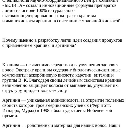
Специалисты научно-координационного центра компании
«БЕЛИТА» создали инновационные формулы препаратов
линии на основе 100% натурального
высококонцентрированного экстракта крапивы
и аминокислоты аргинин в сочетании с молочной кислотой.
Почему именно в разработку легли идеи создания продуктов
с применением крапивы и аргинина?
Крапива — незаменимое средство для улучшения здоровья
волос. Экстракт крапивы содержит биологически-активные
компоненты: аскорбиновую кислоту, каротин, витамины
группы В, К. Благодаря своим лечебным свойствам крапива
великолепно защищает волосы от выпадения, улучшает их
структуру, придает волосам силу.
Аргинин — уникальная аминокислота, за открытие полезных
свойств которой трое американских учёных (Ферчготт,
Игнарро, Мурад) в 1998 г были удостоены Нобелевской
премии.
Аргинин — родственный материал для наших волос. Наши