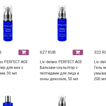
B
627 RUB
322 R
ano PERFECT AGE
Liv-delano PERFECT AGE
Liv-de
ер для век с
Бальзам-скульптор с
Гель 
ми, 30 мл
пептидами для лица и
умыван
зоны декольте, 50 мл
200 м