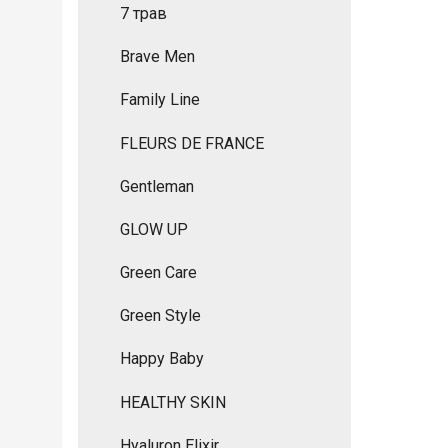
7 трав
Brave Men
Family Line
FLEURS DE FRANCE
Gentleman
GLOW UP
Green Care
Green Style
Happy Baby
HEALTHY SKIN
Hyaluron Elixir