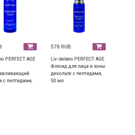
B
578 RUB
ano PERFECT AGE
Liv-delano PERFECT AGE
Флюид для лица и зоны
навливающий
декольте с пептидами,
а с пептидами,
50 мл