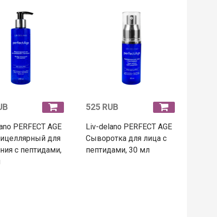
UB
525 RUB
lano PERFECT AGE
Liv-delano PERFECT AGE
мицеллярный для
Сыворотка для лица с
ия с пептидами,
пептидами, 30 мл
л