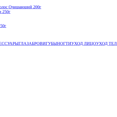
волос Очищающий 200г
50г
ЕССУАРЫ
ГЛАЗА
БРОВИ
ГУБЫ
НОГТИ
УХОД ЛИЦО
УХОД ТЕ