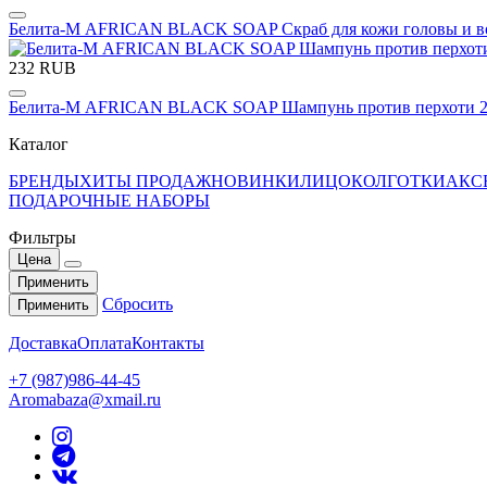
Белита-М AFRICAN BLACK SOAP Скраб для кожи головы и 
232 RUB
Белита-М AFRICAN BLACK SOAP Шампунь против перхоти 2
Каталог
БРЕНДЫ
ХИТЫ ПРОДАЖ
НОВИНКИ
ЛИЦО
КОЛГОТКИ
АКС
ПОДАРОЧНЫЕ НАБОРЫ
Фильтры
Цена
Применить
Сбросить
Применить
Доставка
Оплата
Контакты
+7 (987)986-44-45
Aromabaza@xmail.ru