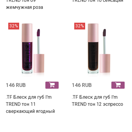
TREND тон 09
TREND тон 10 сенсация
жемчужная роза
32%
32%
146 RUB
146 RUB
.TF Блеск для губ I'm
.TF Блеск для губ I'm
TREND тон 11
TREND тон 12 эспрессо
сверкающий ягодный