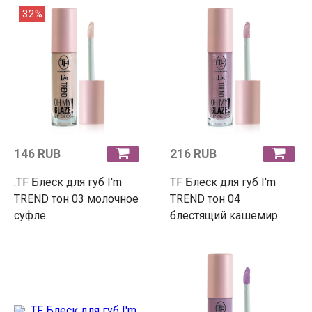
32%
146 RUB
216 RUB
.TF Блеск для губ I'm
TF Блеск для губ I'm
TREND тон 03 молочное
TREND тон 04
суфле
блестящий кашемир