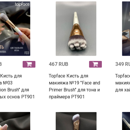
B
467 RUB
349 R
 Кисть для
Topface Кисть для
Topfac
а №03
макияжа №19 "Face and
макияж
ion Brush" для
Primer Brush" для тона и
для ха
ых основ PT901
праймера PT901