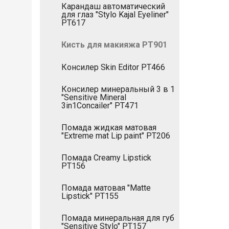
Карандаш автоматический
для глаз "Stylo Kajal Eyeliner"
PT617
Кисть для макияжа PT901
Консилер Skin Editor PT466
Консилер минеральный 3 в 1
"Sensitive Mineral
3in1Concailer" PT471
Помада жидкая матовая
"Extreme mat Lip paint" PT206
Помада Creamy Lipstick
РТ156
Помада матовая "Matte
Lipstick" РТ155
Помада минеральная для губ
"Sensitive Stylo" PT157