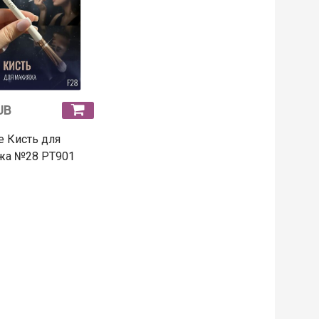
UB
e Кисть для
жа №28 PT901