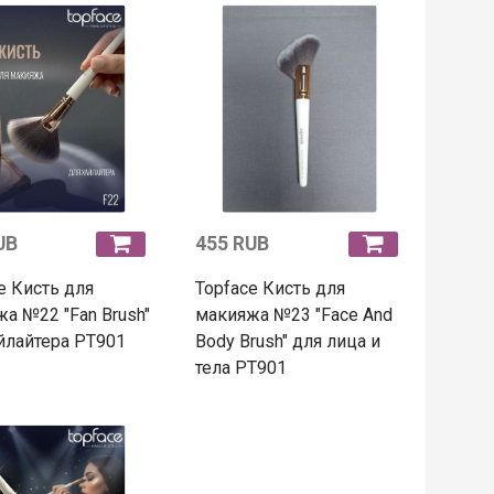
UB
455 RUB
e Кисть для
Topface Кисть для
а №22 "Fan Brush"
макияжа №23 "Face And
йлайтера PT901
Body Brush" для лица и
тела PT901