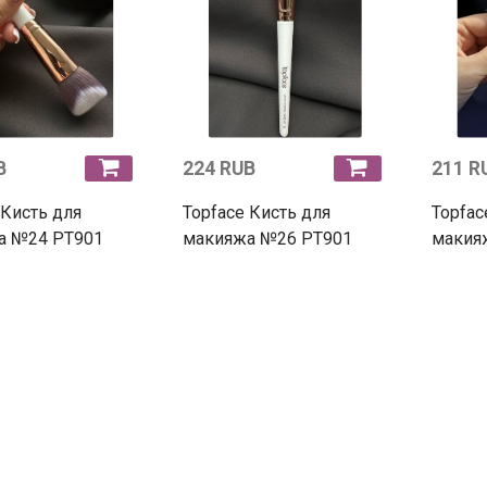
B
224 RUB
211 R
 Кисть для
Topface Кисть для
Topfac
а №24 PT901
макияжа №26 PT901
макия