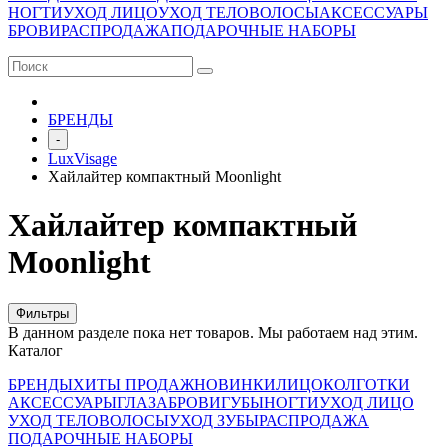
НОГТИ
УХОД ЛИЦО
УХОД ТЕЛО
ВОЛОСЫ
АКСЕССУАРЫ
БРОВИ
РАСПРОДАЖА
ПОДАРОЧНЫЕ НАБОРЫ
БРЕНДЫ
-
LuxVisage
Хайлайтер компактный Moonlight
Хайлайтер компактный
Moonlight
Фильтры
В данном разделе пока нет товаров. Мы работаем над этим.
Каталог
БРЕНДЫ
ХИТЫ ПРОДАЖ
НОВИНКИ
ЛИЦО
КОЛГОТКИ
АКСЕССУАРЫ
ГЛАЗА
БРОВИ
ГУБЫ
НОГТИ
УХОД ЛИЦО
УХОД ТЕЛО
ВОЛОСЫ
УХОД ЗУБЫ
РАСПРОДАЖА
ПОДАРОЧНЫЕ НАБОРЫ