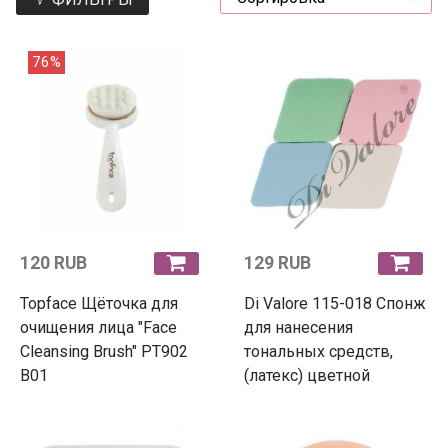
76%
120 RUB
129 RUB
Topface Щёточка для
Di Valore 115-018 Спонж
очищения лица "Face
для нанесения
Cleansing Brush" РТ902
тональных средств,
В01
(латекс) цветной