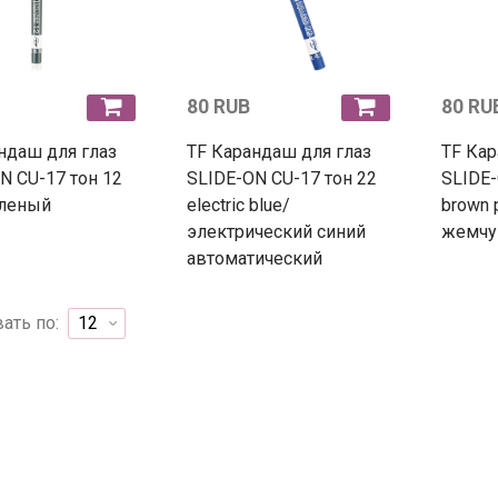
80 RUB
80 RU
ндаш для глаз
TF Карандаш для глаз
TF Кар
N CU-17 тон 12
SLIDE-ON CU-17 тон 22
SLIDE-
еленый
electric blue/
brown 
электрический синий
жемчу
автоматический
ать по: