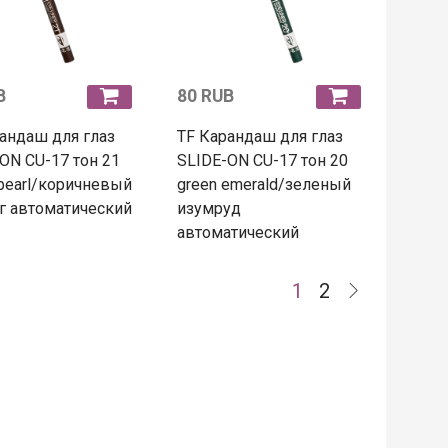
B
80 RUB
андаш для глаз
TF Карандаш для глаз
ON CU-17 тон 21
SLIDE-ON CU-17 тон 20
pearl/коричневый
green emerald/зеленый
г автоматический
изумруд
автоматический
1
2