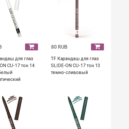
B
80 RUB
андаш для глаз
TF Карандаш для глаз
ON CU-17 тон 14
SLIDE-ON CU-17 тон 13
белый
темно-сливовый
атический