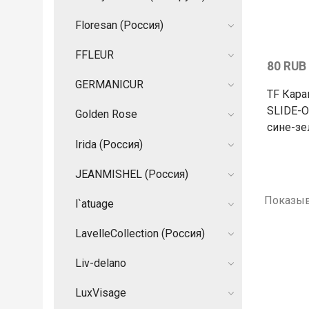
Floresan (Россия)
FFLEUR
80 RUB
GERMANIСUR
TF Кара
SLIDE-O
Golden Rose
сине-з
Irida (Россия)
JEANMISHEL (Россия)
Показыв
l`atuage
LavelleCollection (Россия)
Liv-delano
LuxVisage