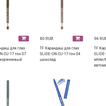
80 RUB
96 RU
ндаш для глаз
TF Карандаш для глаз
TF Кар
N CU-17 тон 07
SLIDE-ON CU-17 тон 04
SLIDE-
-коричневый
шоколад
white/
автом