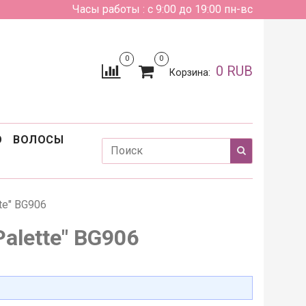
Часы работы : с 9:00 до 19:00 пн-вс
0
0
0 RUB
Корзина:
О
ВОЛОСЫ
te" BG906
alette" BG906