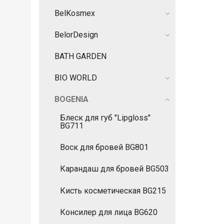
BelKosmex
BelorDesign
BATH GARDEN
BIO WORLD
BOGENIA
Блеск для губ "Lipgloss"
BG711
Воск для бровей BG801
Карандаш для бровей BG503
Кисть косметическая BG215
Консилер для лица BG620