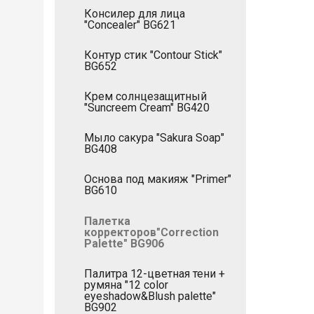
Консилер для лица
"Concealer" BG621
Контур стик "Contour Stick"
BG652
Крем солнцезащитный
"Suncreem Cream" BG420
Мыло сакура "Sakura Soap"
BG408
Основа под макияж "Primer"
BG610
Палетка
корректоров"Correction
Palette" BG906
Палитра 12-цветная тени +
румяна "12 color
eyeshadow&Blush palette"
BG902