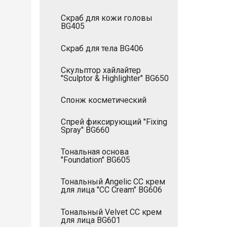
Скраб для кожи головы
BG405
Скраб для тела BG406
Скульптор хайлайтер
"Sculptor & Highlighter" BG650
Спонж косметический
Спрей фиксирующий "Fixing
Spray" BG660
Тональная основа
"Foundation" BG605
Тональный Angelic СС крем
для лица "CC Cream" BG606
Тональный Velvet СС крем
для лица BG601