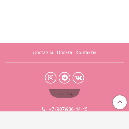
Доставка
Оплата
Контакты
Install App
+7 (987)986-44-45
Aromabaza@xmail.ru
Сделано в InSales