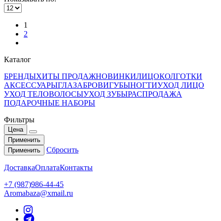
1
2
Каталог
БРЕНДЫ
ХИТЫ ПРОДАЖ
НОВИНКИ
ЛИЦО
КОЛГОТКИ
АКСЕССУАРЫ
ГЛАЗА
БРОВИ
ГУБЫ
НОГТИ
УХОД ЛИЦО
УХОД ТЕЛО
ВОЛОСЫ
УХОД ЗУБЫ
РАСПРОДАЖА
ПОДАРОЧНЫЕ НАБОРЫ
Фильтры
Цена
Применить
Сбросить
Применить
Доставка
Оплата
Контакты
+7 (987)986-44-45
Aromabaza@xmail.ru