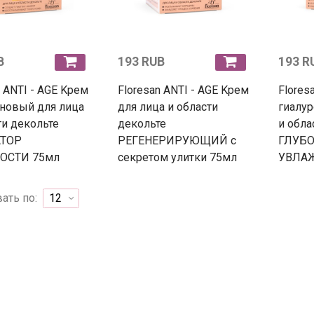
B
193 RUB
193 R
n ANTI - AGE Kрем
Floresan ANTI - AGE Kрем
Flores
новый для лица
для лица и области
гиалур
ти декольте
декольте
и обла
АТОР
РЕГЕНЕРИРУЮЩИЙ с
ГЛУБ
ОСТИ 75мл
секретом улитки 75мл
УВЛАЖ
ать по: