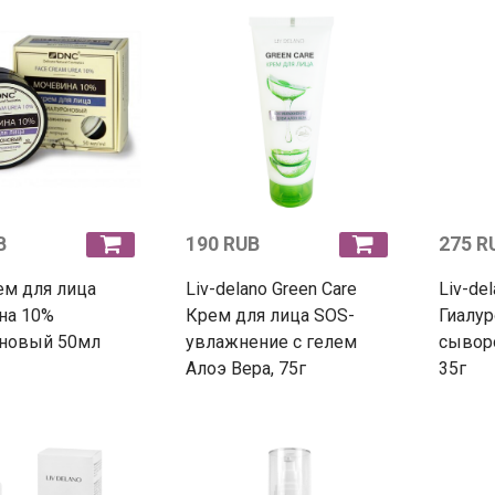
B
190 RUB
275 R
м для лица
Liv-delano Green Care
Liv-del
на 10%
Крем для лица SOS-
Гиалур
оновый 50мл
увлажнение с гелем
сыворо
Алоэ Вера, 75г
35г