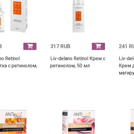
B
317 RUB
241 R
no Retinol
Liv-delano Retinol Крем с
Liv-del
ка с ретинолом,
ретинолом, 50 мл
Крем 
матир