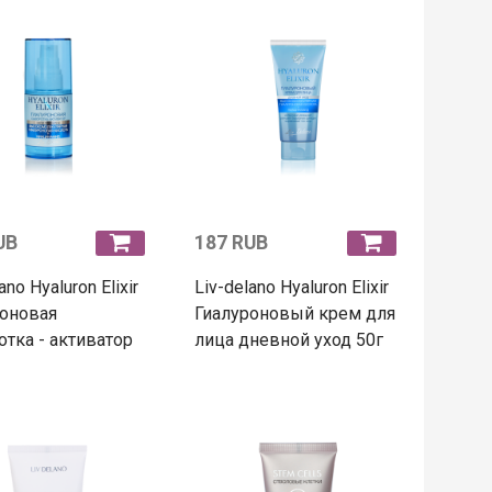
UB
187 RUB
ano Hyaluron Elixir
Liv-delano Hyaluron Elixir
оновая
Гиалуроновый крем для
тка - активатор
лица дневной уход 50г