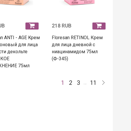
UB
218 RUB
an ANTI - AGE Kрем
Floresan RETINOL Крем
оновый для лица
для лица дневной с
сти декольте
ниацинамидом 75мл
ОКОЕ
(Ф-345)
НЕНИЕ 75мл
1
2
3
11
…