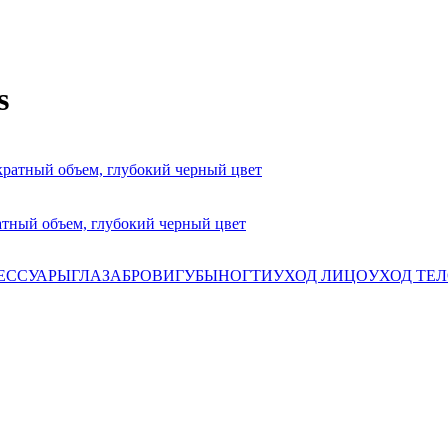
s
атный объем, глубокий черный цвет
ЕССУАРЫ
ГЛАЗА
БРОВИ
ГУБЫ
НОГТИ
УХОД ЛИЦО
УХОД ТЕ