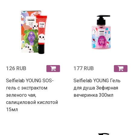
126 RUB
177 RUB
Selfielab YOUNG SOS-
Selfielab YOUNG Гель
гель c экстрактом
для душа Зефирная
зеленого чая,
вечеринка 300мл
салициловой кислотой
15мл