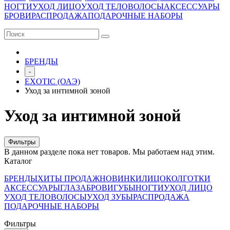
НОГТИ
УХОД ЛИЦО
УХОД ТЕЛО
ВОЛОСЫ
АКСЕССУАРЫ
БРОВИ
РАСПРОДАЖА
ПОДАРОЧНЫЕ НАБОРЫ
БРЕНДЫ
-
EXOTIC (ОАЭ)
Уход за интимной зоной
Уход за интимной зоной
Фильтры
В данном разделе пока нет товаров. Мы работаем над этим.
Каталог
БРЕНДЫ
ХИТЫ ПРОДАЖ
НОВИНКИ
ЛИЦО
КОЛГОТКИ
АКСЕССУАРЫ
ГЛАЗА
БРОВИ
ГУБЫ
НОГТИ
УХОД ЛИЦО
УХОД ТЕЛО
ВОЛОСЫ
УХОД ЗУБЫ
РАСПРОДАЖА
ПОДАРОЧНЫЕ НАБОРЫ
Фильтры