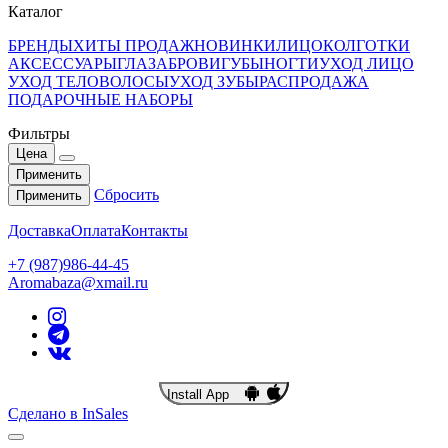
Каталог
БРЕНДЫ
ХИТЫ ПРОДАЖ
НОВИНКИ
ЛИЦО
КОЛГОТКИ
АКСЕССУАРЫ
ГЛАЗА
БРОВИ
ГУБЫ
НОГТИ
УХОД ЛИЦО
УХОД ТЕЛО
ВОЛОСЫ
УХОД ЗУБЫ
РАСПРОДАЖА
ПОДАРОЧНЫЕ НАБОРЫ
Фильтры
Цена
Применить
Сбросить
Применить
Доставка
Оплата
Контакты
+7 (987)986-44-45
Aromabaza@xmail.ru
Install App
Сделано в InSales