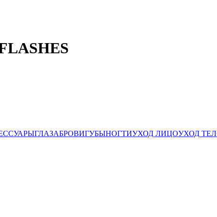
ц FLASHES
ЕССУАРЫ
ГЛАЗА
БРОВИ
ГУБЫ
НОГТИ
УХОД ЛИЦО
УХОД ТЕ