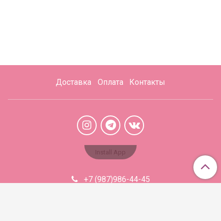
Доставка
Оплата
Контакты
Install App
+7 (987)986-44-45
Aromabaza@xmail.ru
Сделано в InSales