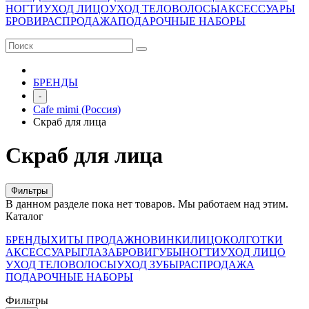
НОГТИ
УХОД ЛИЦО
УХОД ТЕЛО
ВОЛОСЫ
АКСЕССУАРЫ
БРОВИ
РАСПРОДАЖА
ПОДАРОЧНЫЕ НАБОРЫ
БРЕНДЫ
-
Cafe mimi (Россия)
Скраб для лица
Скраб для лица
Фильтры
В данном разделе пока нет товаров. Мы работаем над этим.
Каталог
БРЕНДЫ
ХИТЫ ПРОДАЖ
НОВИНКИ
ЛИЦО
КОЛГОТКИ
АКСЕССУАРЫ
ГЛАЗА
БРОВИ
ГУБЫ
НОГТИ
УХОД ЛИЦО
УХОД ТЕЛО
ВОЛОСЫ
УХОД ЗУБЫ
РАСПРОДАЖА
ПОДАРОЧНЫЕ НАБОРЫ
Фильтры