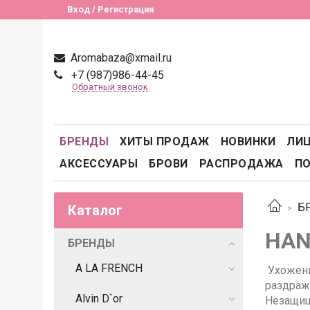
Вход / Регистрация
Aromabaza@xmail.ru
+7 (987)986-44-45
Обратный звонок
БРЕНДЫ
ХИТЫ ПРОДАЖ
НОВИНКИ
ЛИ
АКСЕССУАРЫ
БРОВИ
РАСПРОДАЖА
П
Б
Каталог
HAN
БРЕНДЫ
A LA FRENCH
Ухоженн
раздраж
Alvin D`or
Незащищ