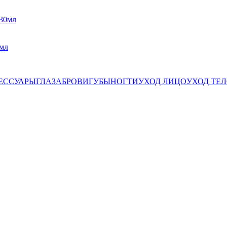
0мл
ЕССУАРЫ
ГЛАЗА
БРОВИ
ГУБЫ
НОГТИ
УХОД ЛИЦО
УХОД ТЕ