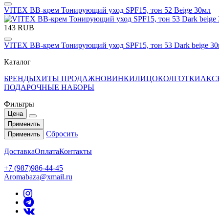
VITEX BB-крем Тонирующий уход SPF15, тон 52 Beige 30мл
143 RUB
VITEX BB-крем Тонирующий уход SPF15, тон 53 Dark beige 3
Каталог
БРЕНДЫ
ХИТЫ ПРОДАЖ
НОВИНКИ
ЛИЦО
КОЛГОТКИ
АКС
ПОДАРОЧНЫЕ НАБОРЫ
Фильтры
Цена
Применить
Сбросить
Применить
Доставка
Оплата
Контакты
+7 (987)986-44-45
Aromabaza@xmail.ru