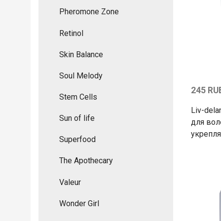
Pheromone Zone
Retinol
Skin Balance
Soul Melody
245 RU
Stem Cells
Liv-del
Sun of life
для вол
укрепл
Superfood
The Apothecary
Valeur
Wonder Girl