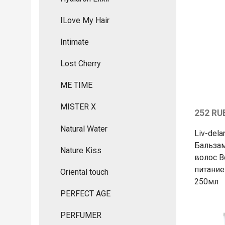
ILove My Hair
Intimate
Lost Cherry
ME TIME
MISTER X
252 RU
Natural Water
Liv-dela
Бальза
Nature Kiss
волос В
питание
Oriental touch
250мл
PERFECT AGE
PERFUMER