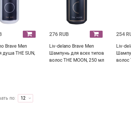
B
276 RUB
254 R
ano Brave Men
Liv-delano Brave Men
Liv-de
я душа THE SUN,
Шампунь для всех типов
Шампун
волос THE MOON, 250 мл
волос 
ать по: