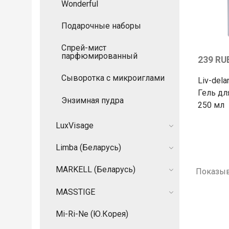
Wonderful
Подарочные наборы
Спрей-мист
парфюмированный
239 RU
Сыворотка с микроиглами
Liv-del
Гель дл
Энзимная пудра
250 мл
LuxVisage
Limba (Беларусь)
MARKELL (Беларусь)
Показыв
MASSTIGE
Mi-Ri-Ne (Ю.Корея)