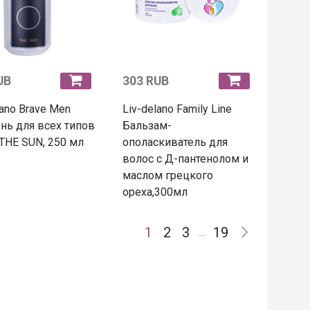
UB
303 RUB
lano Brave Men
Liv-delano Family Line
ь для всех типов
Бальзам-
THE SUN, 250 мл
ополаскиватель для
волос с Д-пантенолом и
маслом грецкого
ореха,300мл
1
2
3
19
…