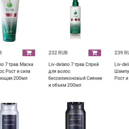
B
232 RUB
239 R
ano 7 трав Маска
Liv-delano 7 трав Спрей
Liv-del
ос Рост и сила
для волос
Шампу
яющая 200мл
бессиликоновый Сияние
Рост и
и объем 200мл