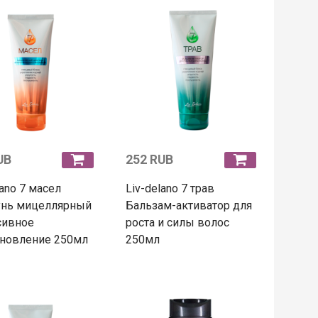
UB
252 RUB
lano 7 масел
Liv-delano 7 трав
нь мицеллярный
Бальзам-активатор для
сивное
роста и силы волос
ановление 250мл
250мл