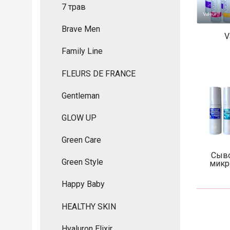
7 трав
Brave Men
V
Family Line
FLEURS DE FRANCE
Gentleman
GLOW UP
Green Care
Сыво
Green Style
микр
Happy Baby
HEALTHY SKIN
Hyaluron Elixir