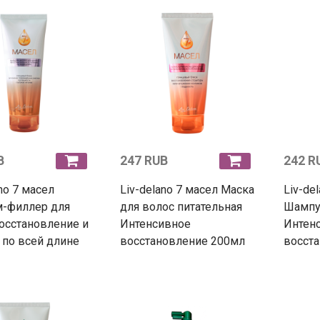
B
247 RUB
242 R
no 7 масел
Liv-delano 7 масел Маска
Liv-de
м-филлер для
для волос питательная
Шампу
осстановление и
Интенсивное
Интен
 по всей длине
восстановление 200мл
восст