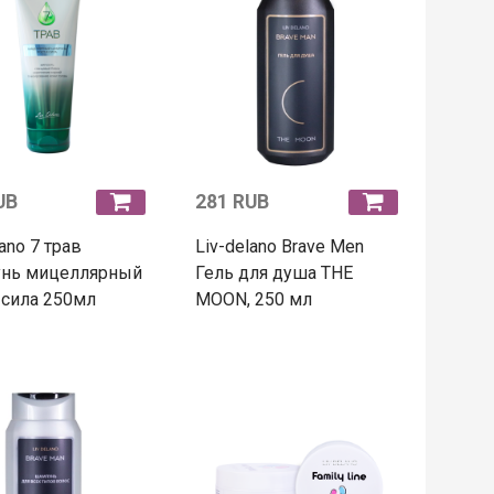
UB
281 RUB
ano 7 трав
Liv-delano Brave Men
нь мицеллярный
Гель для душа THE
 сила 250мл
MOON, 250 мл