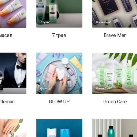
масел
7 трав
Brave Men
tleman
GLOW UP
Green Care