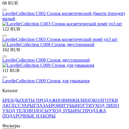
68 RUB
LavelleCollection С002 Спонж косметический (бьюти блендер)
малый
122 RUB
LavelleCollection С003 Спонж косметический ромб уп3 шт
102 RUB
LavelleCollection С008 Спонж двусторонний
111 RUB
LavelleCollection С009 Спонж для умывания
Каталог
БРЕНДЫ
ХИТЫ ПРОДАЖ
НОВИНКИ
ЛИЦО
КОЛГОТКИ
АКСЕССУАРЫ
ГЛАЗА
БРОВИ
ГУБЫ
НОГТИ
УХОД ЛИЦО
УХОД ТЕЛО
ВОЛОСЫ
УХОД ЗУБЫ
РАСПРОДАЖА
ПОДАРОЧНЫЕ НАБОРЫ
Фильтры