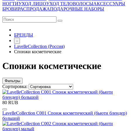
НОГТИ
УХОД ЛИЦО
УХОД ТЕЛО
ВОЛОСЫ
АКСЕССУАРЫ
БРОВИ
РАСПРОДАЖА
ПОДАРОЧНЫЕ НАБОРЫ
БРЕНДЫ
-
LavelleCollection (Россия)
Спонжи косметические
Спонжи косметические
Фильтры
Сортировка:
80 RUB
LavelleCollection С001 Спонж косметический (бьюти блендер)
большой