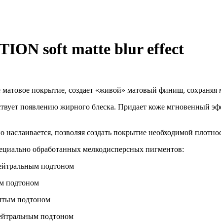
N soft matte blur effect
е матовое покрытие, создает «живой» матовый финиш, сохраняя
вует появлению жирного блеска. Придает коже мгновенный эффе
о наслаивается, позволяя создать покрытие необходимой плотнос
специально обработанных мелкодисперсных пигментов:
 нейтральным подтоном
ым подтоном
елтым подтоном
 нейтральным подтоном