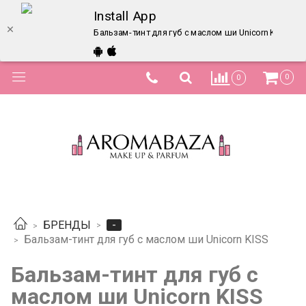
Install App
Бальзам-тинт для губ с маслом ши Unicorn KISS – 
0
0
-
БРЕНДЫ
Бальзам-тинт для губ с маслом ши Unicorn KISS
Бальзам-тинт для губ с
маслом ши Unicorn KISS