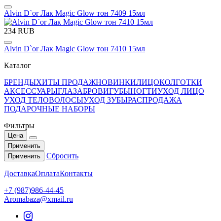
Alvin D`or Лак Magic Glow тон 7409 15мл
234 RUB
Alvin D`or Лак Magic Glow тон 7410 15мл
Каталог
БРЕНДЫ
ХИТЫ ПРОДАЖ
НОВИНКИ
ЛИЦО
КОЛГОТКИ
АКСЕССУАРЫ
ГЛАЗА
БРОВИ
ГУБЫ
НОГТИ
УХОД ЛИЦО
УХОД ТЕЛО
ВОЛОСЫ
УХОД ЗУБЫ
РАСПРОДАЖА
ПОДАРОЧНЫЕ НАБОРЫ
Фильтры
Цена
Применить
Сбросить
Применить
Доставка
Оплата
Контакты
+7 (987)986-44-45
Aromabaza@xmail.ru