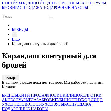
НОГТИ
УХОД ЛИЦО
УХОД ТЕЛО
ВОЛОСЫ
АКСЕССУАРЫ
БРОВИ
РАСПРОДАЖА
ПОДАРОЧНЫЕ НАБОРЫ
БРЕНДЫ
-
LiLo
Карандаш контурный для бровей
Карандаш контурный для
бровей
Фильтры
В данном разделе пока нет товаров. Мы работаем над этим.
Каталог
БРЕНДЫ
ХИТЫ ПРОДАЖ
НОВИНКИ
ЛИЦО
КОЛГОТКИ
АКСЕССУАРЫ
ГЛАЗА
БРОВИ
ГУБЫ
НОГТИ
УХОД ЛИЦО
УХОД ТЕЛО
ВОЛОСЫ
УХОД ЗУБЫ
РАСПРОДАЖА
ПОДАРОЧНЫЕ НАБОРЫ