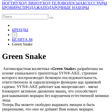
НОГТИ
УХОД ЛИЦО
УХОД ТЕЛО
ВОЛОСЫ
АКСЕССУАРЫ
БРОВИ
РАСПРОДАЖА
ПОДАРОЧНЫЕ НАБОРЫ
БРЕНДЫ
-
БЕЛИТА-М
Green Snake
Green Snake
Антивозрастная косметика
«
Green
Snake»
разработана на
основе уникального трипептида SYN®-AKE, строение
которого воспроизводит белковую последовательность,
ответственную за парализующую функцию яда храмовой
гадюки. SYN®-AKE работает как миорелаксант - мягко
блокирует активное движение мышц, что способствует
разглаживанию морщин без нарушения естественной мимики
лица.
Теперь Вы можете свободно выражать эмоции и быть
уверенными, что они не добавят Вам новых морщин.