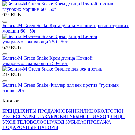
672 RUB
Белита-М Green Snake Крем д/лица Ночной против глубоких
морщин 60+ 50г
670 RUB
Белита-М Green Snake Крем д/лица Ночной
ультраомолаживающий 50+ 50г
237 RUB
Белита-М Green Snake Филлер для век против "гусиных
лапок" 20г
Каталог
БРЕНДЫ
ХИТЫ ПРОДАЖ
НОВИНКИ
ЛИЦО
КОЛГОТКИ
АКСЕССУАРЫ
ГЛАЗА
БРОВИ
ГУБЫ
НОГТИ
УХОД ЛИЦО
УХОД ТЕЛО
ВОЛОСЫ
УХОД ЗУБЫ
РАСПРОДАЖА
ПОДАРОЧНЫЕ НАБОРЫ