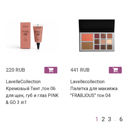
220 RUB
441 RUB
LavelleCollection
Lavellecollection
Кремовый Тинт ,тон 06
Палетка для макияжа
для щек, губ и глаз PINK
"FRABJOUS" тон 04
& GO 3 in1
1
2
3
6
…