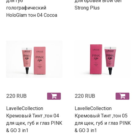
для губ
для бровей Brow Gel
голографический
Strong Plus
HoloGlam тон 04 Cocoa
220 RUB
220 RUB
LavelleCollection
LavelleCollection
Кремовый Тинт ,тон 04
Кремовый Тинт ,тон 05
для щек, губ и глаз PINK
для щек, губ и глаз PINK
& GO 3 in1
& GO 3 in1