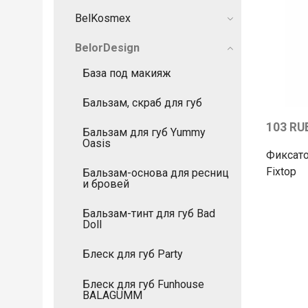
BelKosmex
BelorDesign
База под макияж
Бальзам, скраб для губ
103 RU
Бальзам для губ Yummy
Oasis
Фиксато
Fixtop
Бальзам-основа для ресниц
и бровей
Бальзам-тинт для губ Bad
Doll
Блеск для губ Party
Блеск для губ Funhouse
BALAGUMM