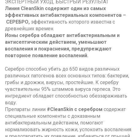
ЭКСПЕРТНЫЙ УХОД. БЫСТРЫЙ РЕЗУЛЬТАТ
Линия
CleanSkin
содержит один из самых
эффективных антибактериальных компонентов –
СЕРЕБРО
,
эффективность которого известна с
древнейших времен.
Ионы серебра обладают антибактериальным и
антисептическим действием, уменьшают
воспаления и покраснения, предупреждают
повторное появление воспалений.
Серебро способно убить до 650 видов различных
различных патогенов всех основных типов: бактерии,
грибы и дрожжи, вирусы, простейшие. К серебру
чувствительны 95% штаммов вируса герпеса. Это
ингредиент обладает способностью обеззараживать
воду.
Препараты линии
#CleanSkin с серебром
содержат
специальные компоненты с доказанным
антибактериальным действием, помогают
нормализовать жирность кожи, успокоить воспаления
и предотвратить их появление, избавиться от прыщей,