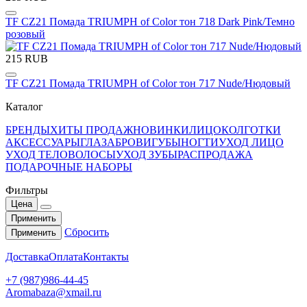
TF CZ21 Помада TRIUMPH of Color тон 718 Dark Pink/Темно
розовый
215 RUB
TF CZ21 Помада TRIUMPH of Color тон 717 Nude/Нюдовый
Каталог
БРЕНДЫ
ХИТЫ ПРОДАЖ
НОВИНКИ
ЛИЦО
КОЛГОТКИ
АКСЕССУАРЫ
ГЛАЗА
БРОВИ
ГУБЫ
НОГТИ
УХОД ЛИЦО
УХОД ТЕЛО
ВОЛОСЫ
УХОД ЗУБЫ
РАСПРОДАЖА
ПОДАРОЧНЫЕ НАБОРЫ
Фильтры
Цена
Применить
Сбросить
Применить
Доставка
Оплата
Контакты
+7 (987)986-44-45
Aromabaza@xmail.ru