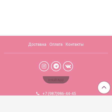
Доставка
Оплата
Контакты
Install App
+7 (987)986-44-45
Aromabaza@xmail.ru
Сделано в InSales