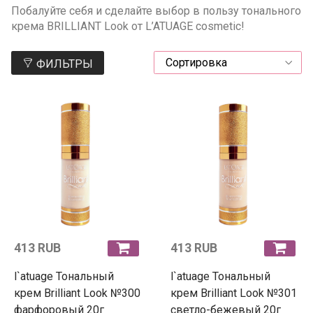
Побалуйте себя и сделайте выбор в пользу тонального
крема BRILLIANT Look от L’ATUAGE cosmetic!
ФИЛЬТРЫ
413 RUB
413 RUB
l`atuage Тональный
l`atuage Тональный
крем Brilliant Look №300
крем Brilliant Look №301
фарфоровый 20г
светло-бежевый 20г