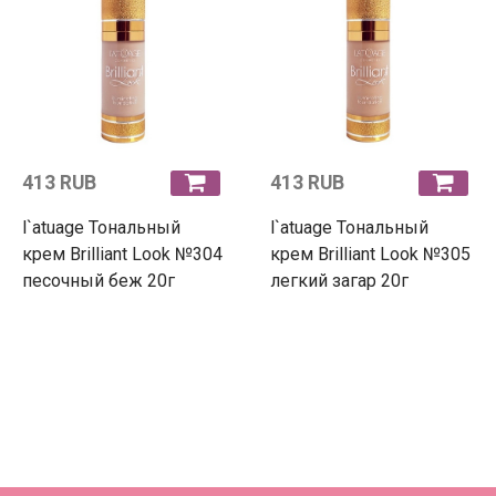
413 RUB
413 RUB
l`atuage Тональный
l`atuage Тональный
крем Brilliant Look №304
крем Brilliant Look №305
песочный беж 20г
легкий загар 20г