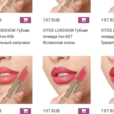
B
197 RUB
197 R
LUXSHOW Губная
VITEX LUXSHOW Губная
VITEX
тон 606
помада тон 607
помада
льный капучино
Испанская осень
Грана
B
197 RUB
197 R