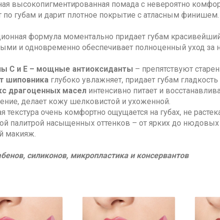
ая высокопигментированная помада с невероятно комфортн
т по губам и дарит плотное покрытие с атласным финишем.
ионная формула моментально придает губам красивейший 
ыми и одновременно обеспечивает полноценный уход за н
ы С и Е – мощные антиоксиданты
– препятствуют старе
т шиповника
глубоко увлажняет, придает губам гладкость
с драгоценных масел
интенсивно питает и восстанавлив
ение, делает кожу шелковистой и ухоженной.
 текстура очень комфортно ощущается на губах, не растек
ой палитрой насыщенных оттенков – от ярких до нюдовых
й макияж.
абенов, силиконов, микропластика и консервантов