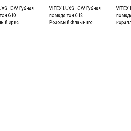
LUXSHOW Губная
VITEX LUXSHOW Губная
VITEX
тон 610
помада тон 612
помад
ный ирис
Розовый Фламинго
корал