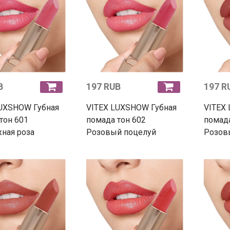
B
197 RUB
197 R
LUXSHOW Губная
VITEX LUXSHOW Губная
VITEX
тон 601
помада тон 602
помада
ная роза
Розовый поцелуй
Розов