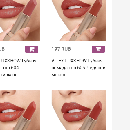
UB
197 RUB
 LUXSHOW Губная
VITEX LUXSHOW Губная
 тон 604
помада тон 605 Ледяной
ый латте
мокко