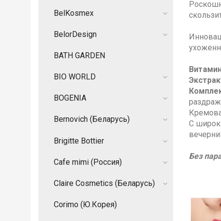
Роскошн
BelKosmex
скользи
BelorDesign
Инновац
ухоженн
BATH GARDEN
Витамин
BIO WORLD
Экстрак
Комплек
BOGENIA
раздраж
Кремовая
Bernovich (Беларусь)
С широк
вечерни
Brigitte Bottier
Без пар
Cafe mimi (Россия)
Claire Cosmetics (Беларусь)
Corimo (Ю.Корея)