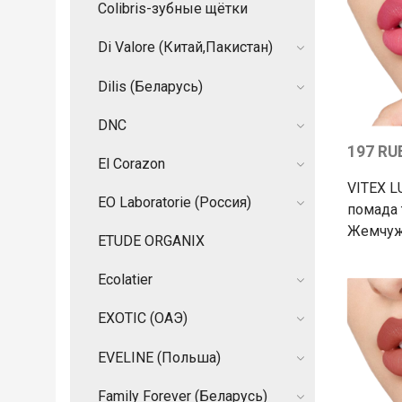
Colibris-зубные щётки
Di Valore (Китай,Пакистан)
Dilis (Беларусь)
DNC
197 RU
El Corazon
VITEX 
EO Laboratorie (Россия)
помада 
Жемчуж
ETUDE ORGANIX
Ecolatier
EXOTIC (ОАЭ)
EVELINE (Польша)
Family Forever (Беларусь)