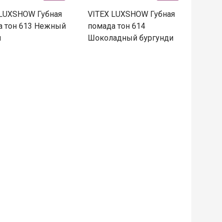
 LUXSHOW Губная
VITEX LUXSHOW Губная
а тон 613 Нежный
помада тон 614
л
Шоколадный бургунди