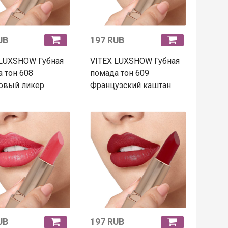
UB
197 RUB
 LUXSHOW Губная
VITEX LUXSHOW Губная
 тон 608
помада тон 609
товый ликер
Французский каштан
UB
197 RUB