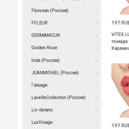
Floresan (Россия)
197 RU
FFLEUR
VITEX 
GERMANIСUR
помада 
Golden Rose
Караме
Irida (Россия)
JEANMISHEL (Россия)
l`atuage
LavelleCollection (Россия)
Liv-delano
LuxVisage
197 RU