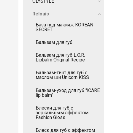
OLYSTYLE
Relouis
База под макияж KOREAN
SECRET
Бальзам для губ
Бальзам для губ L.O.R.
Lipbalm Original Recipe
Бальзам-тинт для губ с
маслом ши Unicorn KISS
Бальзам-уход для губ "iCARE
lip balm"
Блески для губ с
зеркальным эффектом
Fashion Gloss
Блеск для губ с эффектом