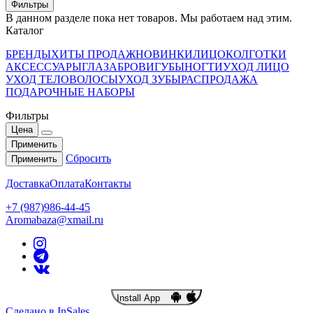
Фильтры
В данном разделе пока нет товаров. Мы работаем над этим.
Каталог
БРЕНДЫ
ХИТЫ ПРОДАЖ
НОВИНКИ
ЛИЦО
КОЛГОТКИ
АКСЕССУАРЫ
ГЛАЗА
БРОВИ
ГУБЫ
НОГТИ
УХОД ЛИЦО
УХОД ТЕЛО
ВОЛОСЫ
УХОД ЗУБЫ
РАСПРОДАЖА
ПОДАРОЧНЫЕ НАБОРЫ
Фильтры
Цена
Применить
Сбросить
Применить
Доставка
Оплата
Контакты
+7 (987)986-44-45
Aromabaza@xmail.ru
Install App
Сделано в InSales