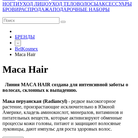
НОГТИ
УХОД ЛИЦО
УХОД ТЕЛО
ВОЛОСЫ
АКСЕССУАРЫ
БРОВИ
РАСПРОДАЖА
ПОДАРОЧНЫЕ НАБОРЫ
БРЕНДЫ
-
BelKosmex
Maca Hair
Maca Hair
Линия MACA HAIR создана для интенсивной заботы о
волосах, склонных к выпадению.
Мака перуанская (Radiancyl)
- редкое высокогорное
растение, произрастающие исключительно в Южной
Америке, кладезь аминокислот, минералов, витаминов и
питательных веществ, которые активизируют обменные
процессы кожи головы, питают и защищают волосяные
луковицы, дают импульс для роста здоровых волос.