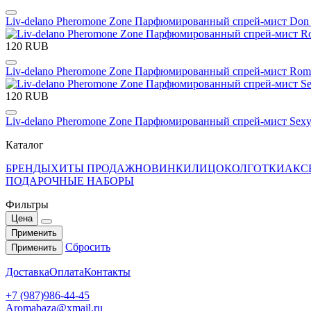
Liv-delano Pheromone Zone Парфюмированный спрей-мист Don 
120 RUB
Liv-delano Pheromone Zone Парфюмированный спрей-мист Roman
120 RUB
Liv-delano Pheromone Zone Парфюмированный спрей-мист Sexy
Каталог
БРЕНДЫ
ХИТЫ ПРОДАЖ
НОВИНКИ
ЛИЦО
КОЛГОТКИ
АКС
ПОДАРОЧНЫЕ НАБОРЫ
Фильтры
Цена
Применить
Сбросить
Применить
Доставка
Оплата
Контакты
+7 (987)986-44-45
Aromabaza@xmail.ru