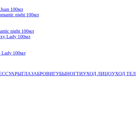
Juan 100мл
tic night 100мл
 Lady 100мл
ЕССУАРЫ
ГЛАЗА
БРОВИ
ГУБЫ
НОГТИ
УХОД ЛИЦО
УХОД ТЕ