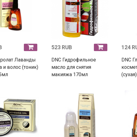
B
523 RUB
124 R
дролат Лаванды
DNC Гидрофильное
DNC Г
а и волос (тоник)
масло для снятия
космет
5мл
макияжа 170мл
(сухая)