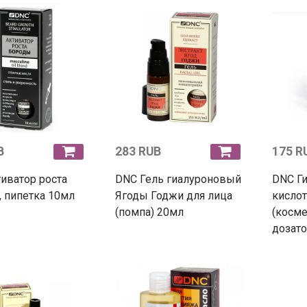
B
283 RUB
175 R
иватор роста
DNC Гель гиалуроновый
DNC Г
 пипетка 10мл
Ягоды Годжи для лица
кислот
(помпа) 20мл
(косме
дозато