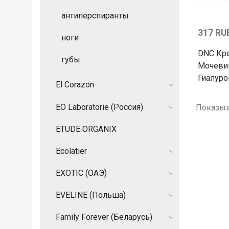
антиперспиранты
317 RU
ноги
DNC Кре
губы
Мочеви
Гиалур
El Corazon
EO Laboratorie (Россия)
Показыв
ETUDE ORGANIX
Ecolatier
EXOTIC (ОАЭ)
EVELINE (Польша)
Family Forever (Беларусь)