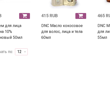
B
415 RUB
465 R
м для лица
DNC Масло кокосовое
DNC М
на 10%
для волос, лица и тела
для ли
оновый 50мл
60мл
55мл
ать по: