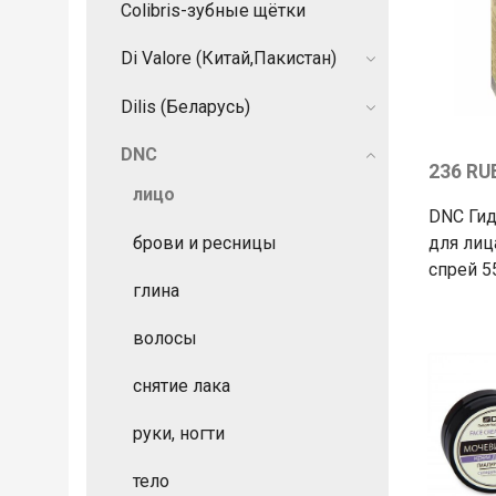
Colibris-зубные щётки
Di Valore (Китай,Пакистан)
Dilis (Беларусь)
DNC
236 RU
лицо
DNC Ги
брови и ресницы
для лиц
спрей 5
глина
волосы
снятие лака
руки, ногти
тело