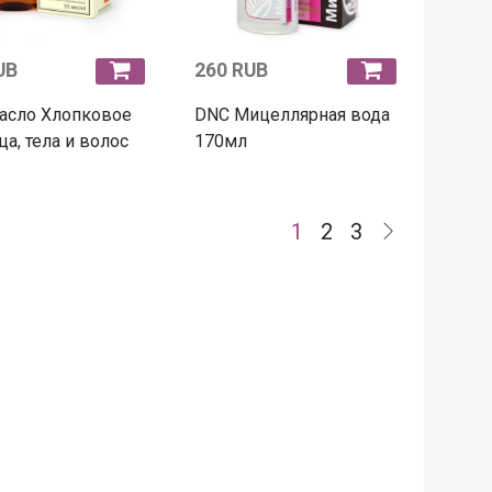
UB
260 RUB
асло Хлопковое
DNC Мицеллярная вода
ца, тела и волос
170мл
1
2
3