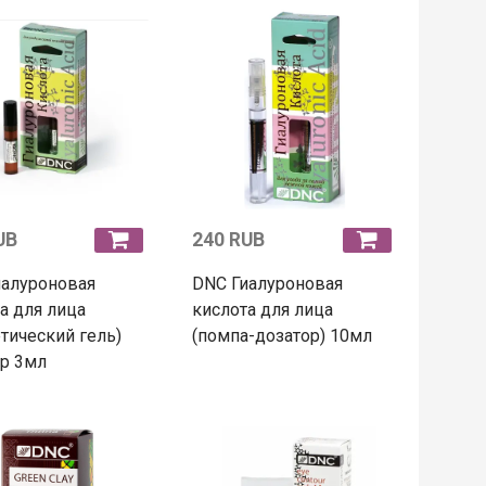
UB
240 RUB
иалуроновая
DNC Гиалуроновая
а для лица
кислота для лица
тический гель)
(помпа-дозатор) 10мл
р 3мл